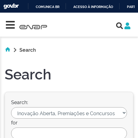
COMUNICA BR
ACESSO À INFORMAÇÃO
PARTI
Skip navigation
IR
PARA
O
CONTEÚDO
Search
Search
Search:
for