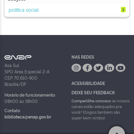
política social
1
NAS REDES
Asa Sul
SPO Área Especial 2-A
CEP 70.610-900
ACESSIBILIDADE
Brasília/DF
DEIXE SEU FEEDBACK
Horário de funcionamento
Compartilhe conosco
se nossos
08h00 às 18h00
canais estão adequados pra
Contato
você? Elogios também são
biblioteca@enap.gov.br
super bem vindos!