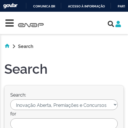
COMUNICA BR
ACESSO À INFORMAÇÃO
PARTI
Skip navigation
IR
PARA
O
CONTEÚDO
Search
Search
Search:
for