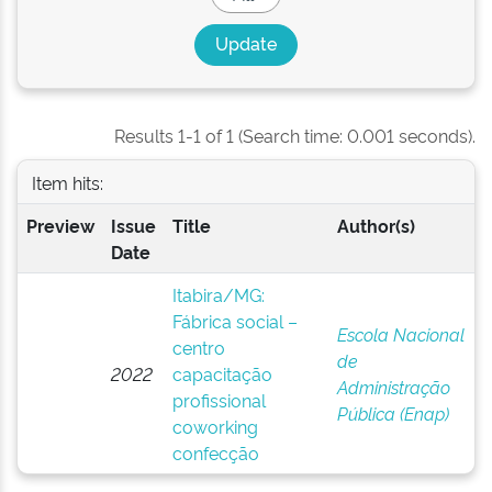
Results 1-1 of 1 (Search time: 0.001 seconds).
Item hits:
Preview
Issue
Title
Author(s)
Date
Itabira/MG:
Fábrica social –
Escola Nacional
centro
de
2022
capacitação
Administração
profissional
Pública (Enap)
coworking
confecção