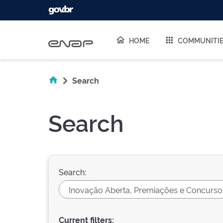
Skip navigation
HOME
COMMUNITI
Search
Search
Search:
Current filters: