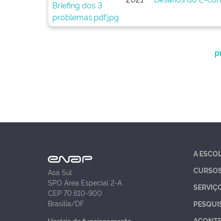
p
A ESCO
CURSO
Asa Sul
SPO Área Especial 2-A
SERVIÇ
CEP 70.610-900
Brasília/DF
PESQUI
ACONT
Horário de funcionamento