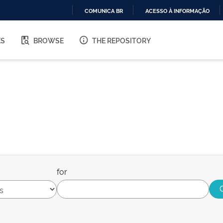
COMUNICA BR
ACESSO À INFORMAÇÃO
IR
PARA
ES
BROWSE
THE REPOSITORY
O
CONTEÚDO
for