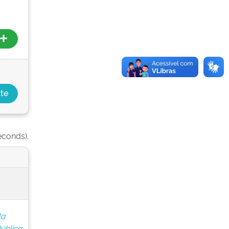
econds).
la
ública