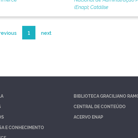
(Enap)
;
Catálise
revious
1
next
LA
BIBLIOTECA GRACILIANO RAM
S
CENTRAL DE CONTEÚDO
OS
ACERVO ENAP
SA E CONHECIMENTO
ECE