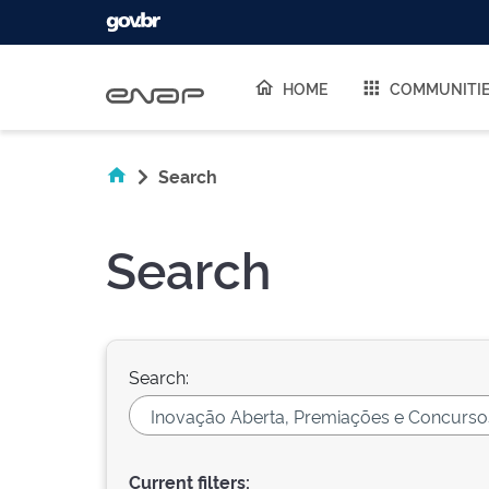
Skip navigation
HOME
COMMUNITI
Search
Search
Search:
Current filters: