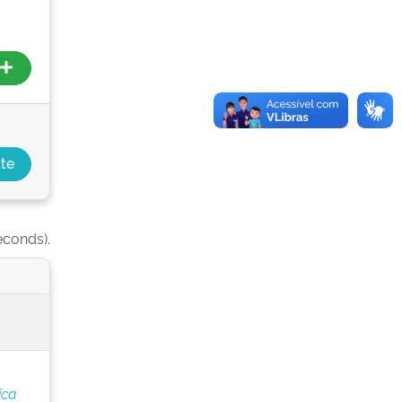
econds).
ica