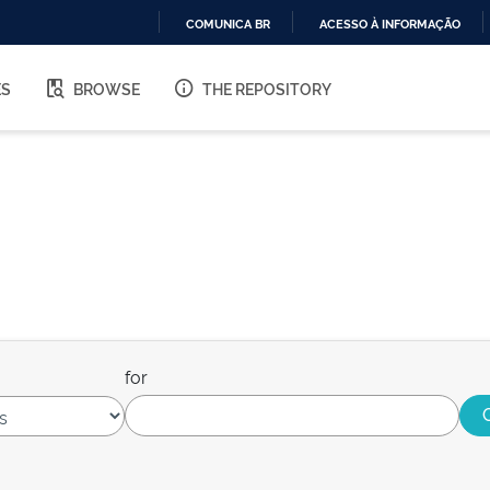
COMUNICA BR
ACESSO À INFORMAÇÃO
IR
PARA
ES
BROWSE
THE REPOSITORY
O
CONTEÚDO
for