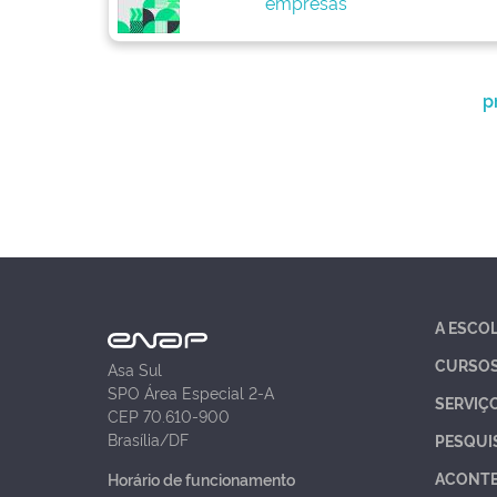
empresas
p
A ESCO
CURSO
Asa Sul
SPO Área Especial 2-A
SERVIÇ
CEP 70.610-900
Brasília/DF
PESQUI
ACONT
Horário de funcionamento