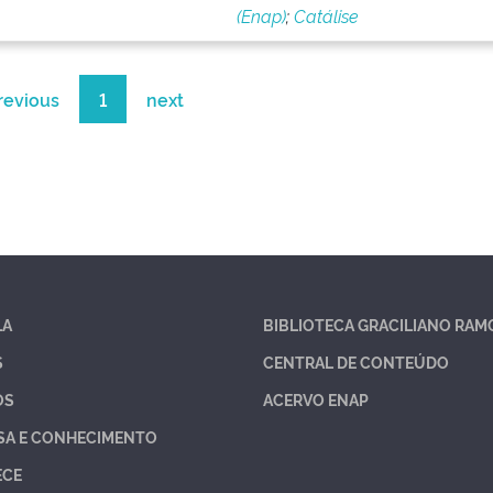
(Enap)
;
Catálise
revious
1
next
LA
BIBLIOTECA GRACILIANO RAM
S
CENTRAL DE CONTEÚDO
OS
ACERVO ENAP
SA E CONHECIMENTO
ECE