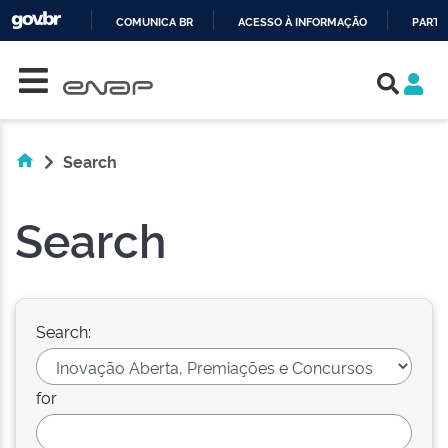
COMUNICA BR
ACESSO À INFORMAÇÃO
PARTI
Skip navigation
IR
PARA
O
CONTEÚDO
Search
Search
Search:
for