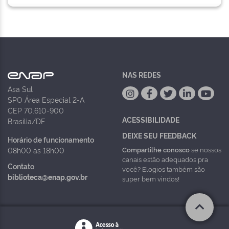
NAS REDES
Asa Sul
SPO Área Especial 2-A
CEP 70.610-900
ACESSIBILIDADE
Brasília/DF
DEIXE SEU FEEDBACK
Horário de funcionamento
Compartilhe conosco
se nossos
08h00 às 18h00
canais estão adequados pra
Contato
você? Elogios também são
biblioteca@enap.gov.br
super bem vindos!