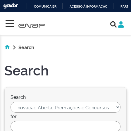
COMUNICA BR
ACESSO À INFORMAÇÃO
PARTI
Skip navigation
IR
PARA
O
CONTEÚDO
Search
Search
Search:
for