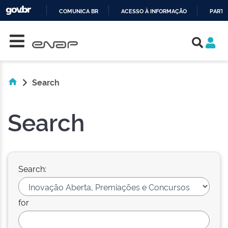
COMUNICA BR
ACESSO À INFORMAÇÃO
PARTI
Skip navigation
IR
PARA
O
CONTEÚDO
Search
Search
Search:
for