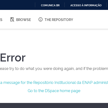
COMUNICA BR
ACESSO À INFORMAÇÃO
IR
PARA
ES
BROWSE
THE REPOSITORY
O
CONTEÚDO
Error
ease try to do what you were doing again, and if the problem 
a message for the Repositório Institucional da ENAP administ
Go to the DSpace home page