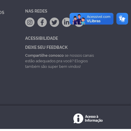
NAS REDES
OS
ACESSIBILIDADE
DEIXE SEU FEEDBACK
Compartilhe conosco
se nossos canais
estão adequados pra você? Elogios
também são super bem vindos!