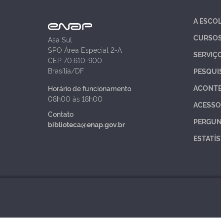
A ESCO
CURSO
Asa Sul
SPO Área Especial 2-A
SERVIÇ
CEP 70.610-900
Brasília/DF
PESQUI
ACONT
Horário de funcionamento
08h00 às 18h00
ACESSO
Contato
PERGUN
biblioteca@enap.gov.br
ESTATÍS