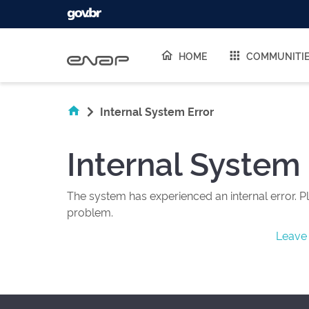
Skip navigation
HOME
COMMUNITI
Internal System Error
Internal System 
The system has experienced an internal error. Pl
problem.
Leave 