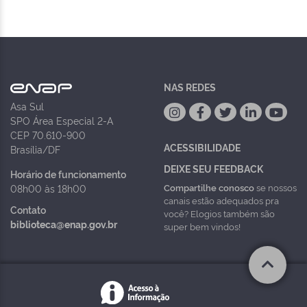
NAS REDES
Asa Sul
SPO Área Especial 2-A
CEP 70.610-900
ACESSIBILIDADE
Brasília/DF
DEIXE SEU FEEDBACK
Horário de funcionamento
Compartilhe conosco
se nossos
08h00 às 18h00
canais estão adequados pra
Contato
você? Elogios também são
biblioteca@enap.gov.br
super bem vindos!