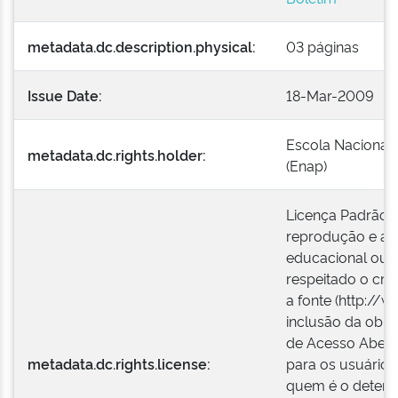
metadata.dc.description.physical:
03 páginas
Issue Date:
18-Mar-2009
Escola Nacional 
metadata.dc.rights.holder:
(Enap)
Licença Padrão E
reprodução e a e
educacional ou i
respeitado o créd
a fonte (http://w
inclusão da obra
de Acesso Aberto
metadata.dc.rights.license:
para os usuários
quem é o detentor