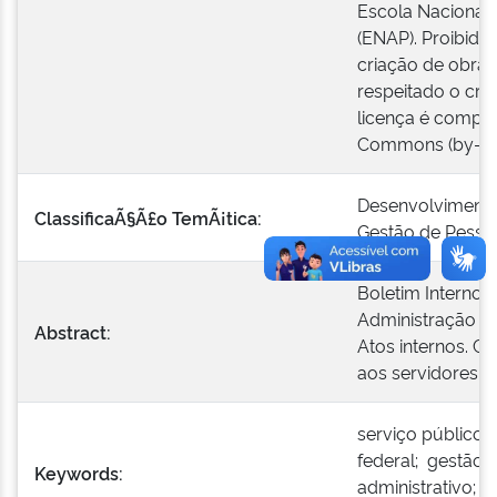
Escola Nacional 
(ENAP). Proibido
criação de obras
respeitado o créd
licença é compat
Commons (by-nc
Desenvolvimento
ClassificaÃ§Ã£o TemÃ¡tica:
Gestão de Pesso
Boletim Interno 
Administração Pú
Abstract:
Atos internos. C
aos servidores
serviço público;
federal; gestão 
Keywords:
administrativo; s