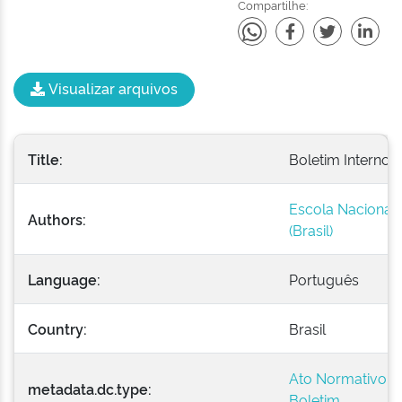
Compartilhe:
Visualizar arquivos
Title:
Boletim Interno -
Escola Nacional 
Authors:
(Brasil)
Language:
Português
Country:
Brasil
Ato Normativo
metadata.dc.type:
Boletim