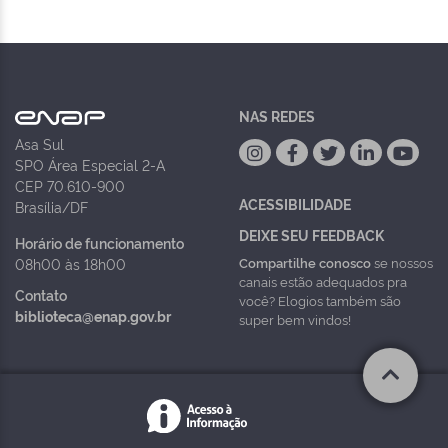
NAS REDES
Asa Sul
SPO Área Especial 2-A
CEP 70.610-900
ACESSIBILIDADE
Brasília/DF
DEIXE SEU FEEDBACK
Horário de funcionamento
Compartilhe conosco
se nossos
08h00 às 18h00
canais estão adequados pra
Contato
você? Elogios também são
biblioteca@enap.gov.br
super bem vindos!