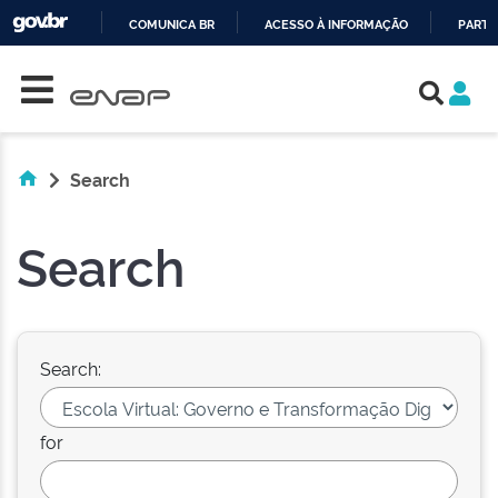
COMUNICA BR
ACESSO À INFORMAÇÃO
PARTI
Skip navigation
IR
PARA
O
CONTEÚDO
Search
Search
Search:
for