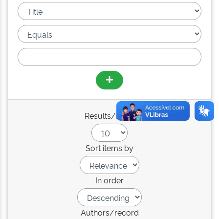
Results/Page
Sort items by
In order
Authors/record