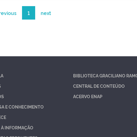
revious
1
next
LA
BIBLIOTECA GRACILIANO RAM
S
CENTRAL DE CONTEÚDO
OS
ACERVO ENAP
SA E CONHECIMENTO
ECE
 À INFORMAÇÃO