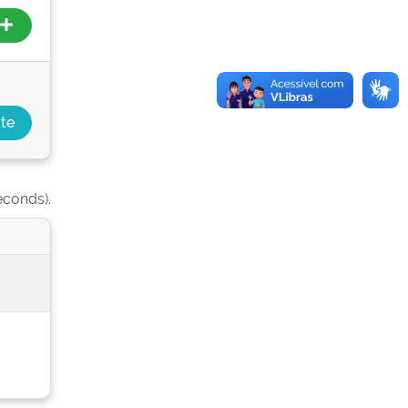
econds).