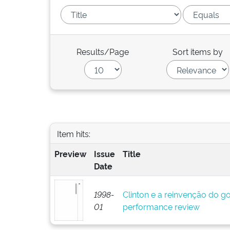
Results/Page
Sort items by
Item hits:
Preview
Issue
Title
Date
1998-
Clinton e a reinvenção do go
01
performance review