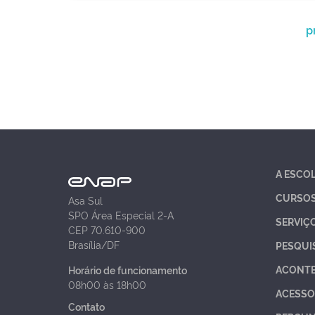
p
A ESCO
CURSO
Asa Sul
SPO Área Especial 2-A
SERVIÇ
CEP 70.610-900
Brasília/DF
PESQUI
ACONT
Horário de funcionamento
08h00 às 18h00
ACESSO
Contato