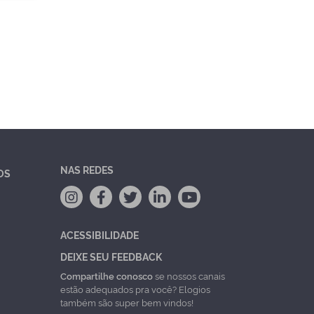
NAS REDES
OS
ACESSIBILIDADE
DEIXE SEU FEEDBACK
Compartilhe conosco
se nossos canais
estão adequados pra você? Elogios
também são super bem vindos!