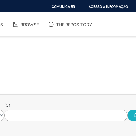
COMUNICA BR
ACESSO À INFORMAÇÃO
IR
PARA
ES
BROWSE
THE REPOSITORY
O
CONTEÚDO
for