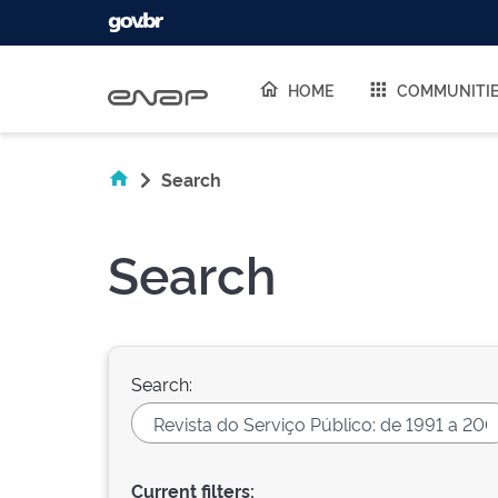
Skip navigation
HOME
COMMUNITI
Search
Search
Search:
Current filters: