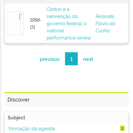
Clinton e a
reinvenção do
Rezende,
1998-
governo federal: o
Flávio da
01
national
Cunha
performance review
previous
1
next
Discover
Subject
formação da agenda
1