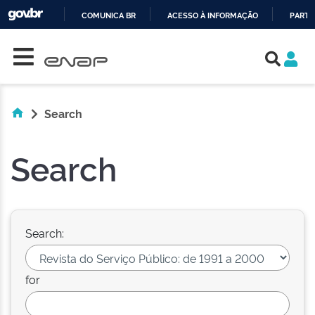
COMUNICA BR
ACESSO À INFORMAÇÃO
PARTI
Skip navigation
IR
PARA
O
CONTEÚDO
Search
Search
Search:
for