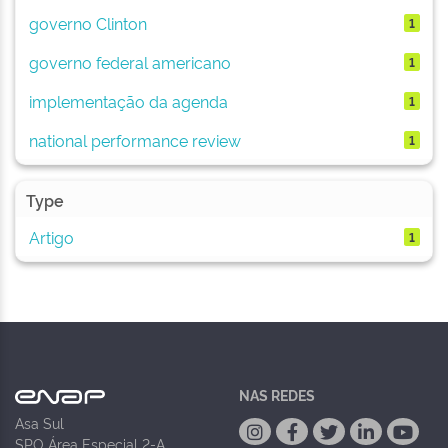
governo Clinton
1
governo federal americano
1
implementação da agenda
1
national performance review
1
Type
Artigo
1
NAS REDES
Asa Sul
SPO Área Especial 2-A