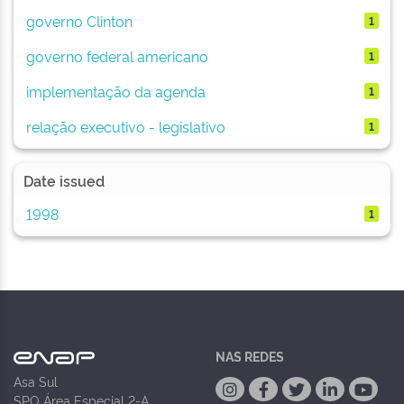
governo Clinton
1
governo federal americano
1
implementação da agenda
1
relação executivo - legislativo
1
Date issued
1998
1
NAS REDES
Asa Sul
SPO Área Especial 2-A