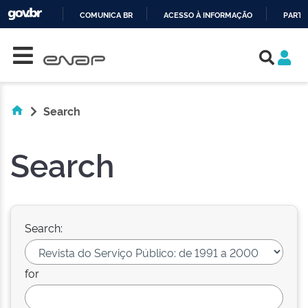
COMUNICA BR
ACESSO À INFORMAÇÃO
PARTI
Skip navigation
IR
PARA
O
CONTEÚDO
Search
Search
Search:
for