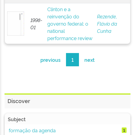
Clinton e a
reinvenção do
Rezende,
1998-
governo federal: o
Flávio da
01
national
Cunha
performance review
previous
1
next
Discover
Subject
formação da agenda
1