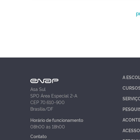
p
A ESCO
CURSO
Asa Sul
SPO Área Especial 2-A
SERVIÇ
CEP 70.610-900
Brasília/DF
PESQUI
ACONT
Horário de funcionamento
08h00 às 18h00
ACESSO
Contato