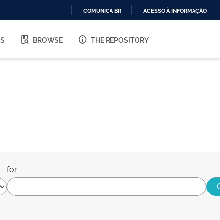
COMUNICA BR
ACESSO À INFORMAÇÃO
IR
PARA
ES
BROWSE
THE REPOSITORY
O
CONTEÚDO
for