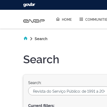
Skip navigation
HOME
COMMUNITI
Search
Search
Search:
Current filters: