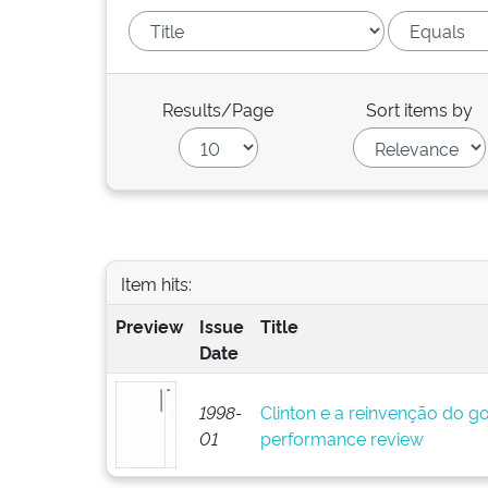
Results/Page
Sort items by
Item hits:
Preview
Issue
Title
Date
1998-
Clinton e a reinvenção do go
01
performance review