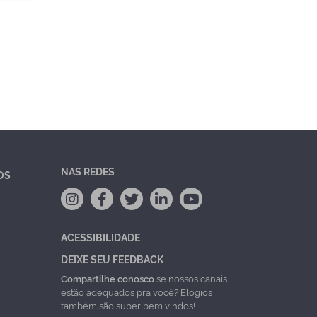
NAS REDES
OS
ACESSIBILIDADE
DEIXE SEU FEEDBACK
Compartilhe conosco
se nossos canais
estão adequados pra você? Elogios
também são super bem vindos!