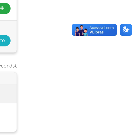
econds).