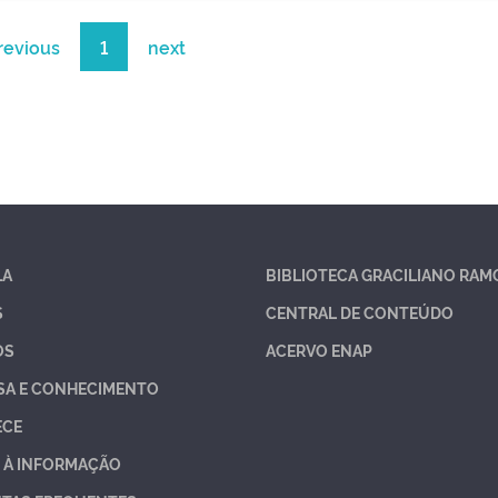
revious
1
next
LA
BIBLIOTECA GRACILIANO RAM
S
CENTRAL DE CONTEÚDO
OS
ACERVO ENAP
SA E CONHECIMENTO
ECE
 À INFORMAÇÃO