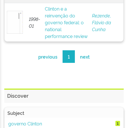
Clinton e a
reinvenção do
Rezende,
1998-
governo federal: o
Flávio da
01
national
Cunha
performance review
previous
1
next
Discover
Subject
governo Clinton
1