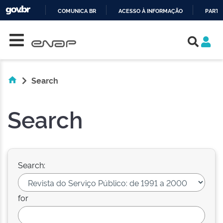
COMUNICA BR
ACESSO À INFORMAÇÃO
PARTI
Skip navigation
IR
PARA
O
CONTEÚDO
Search
Search
Search:
for