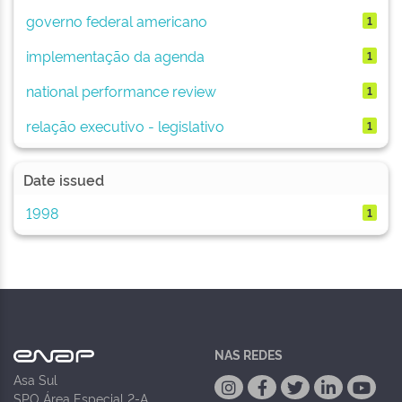
governo federal americano
1
implementação da agenda
1
national performance review
1
relação executivo - legislativo
1
Date issued
1998
1
NAS REDES
Asa Sul
SPO Área Especial 2-A