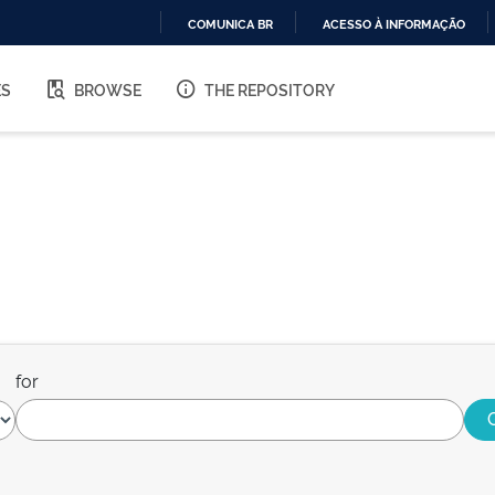
COMUNICA BR
ACESSO À INFORMAÇÃO
IR
PARA
ES
BROWSE
THE REPOSITORY
O
CONTEÚDO
for