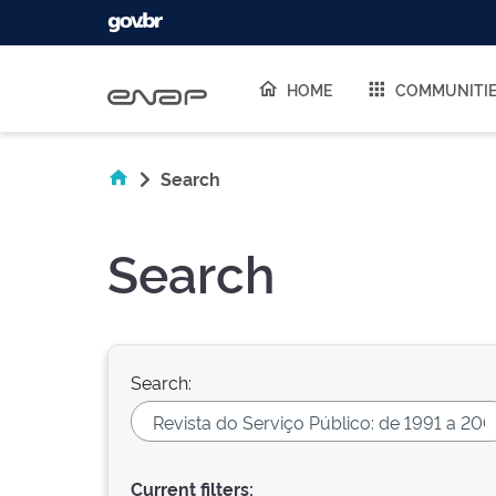
Skip navigation
HOME
COMMUNITI
Search
Search
Search:
Current filters: