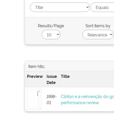
Results/Page
Sort items by
Item hits:
Preview
Issue
Title
Date
1998-
Clinton e a reinvenção do go
01
performance review