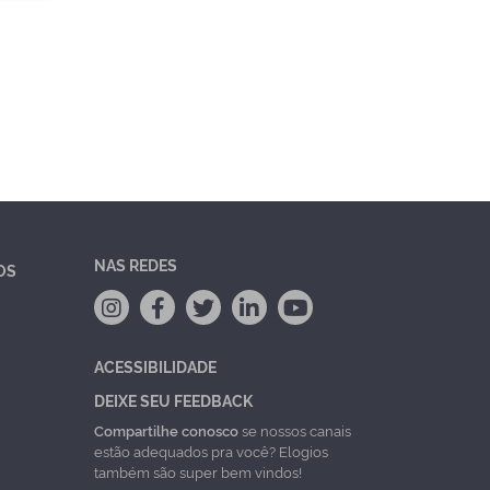
NAS REDES
OS
ACESSIBILIDADE
DEIXE SEU FEEDBACK
Compartilhe conosco
se nossos canais
estão adequados pra você? Elogios
também são super bem vindos!