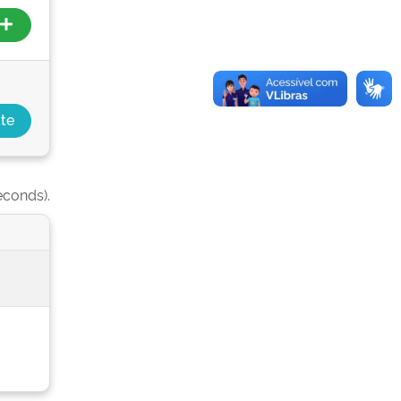
econds).