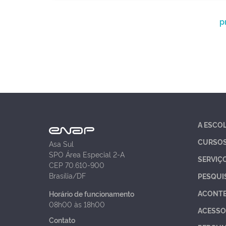
p
A ESCO
CURSO
Asa Sul
SPO Área Especial 2-A
SERVIÇ
CEP 70.610-900
Brasília/DF
PESQUI
ACONT
Horário de funcionamento
08h00 às 18h00
ACESSO
Contato