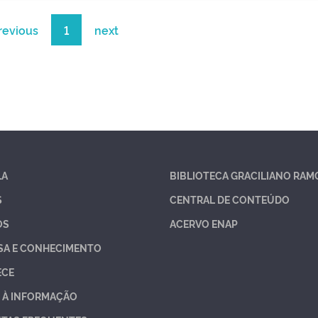
revious
1
next
LA
BIBLIOTECA GRACILIANO RAM
S
CENTRAL DE CONTEÚDO
OS
ACERVO ENAP
SA E CONHECIMENTO
ECE
 À INFORMAÇÃO