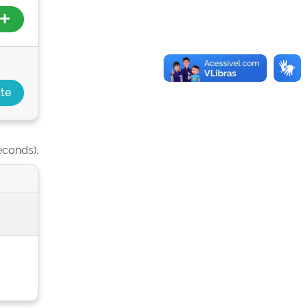
econds).