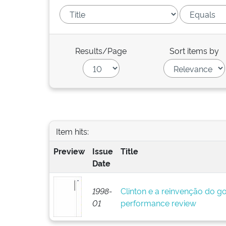
Results/Page
Sort items by
Item hits:
Preview
Issue
Title
Date
1998-
Clinton e a reinvenção do go
01
performance review