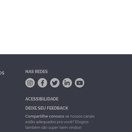
NAS REDES
OS
ACESSIBILIDADE
DEIXE SEU FEEDBACK
Compartilhe conosco
se nossos canais
estão adequados pra você? Elogios
também são super bem vindos!