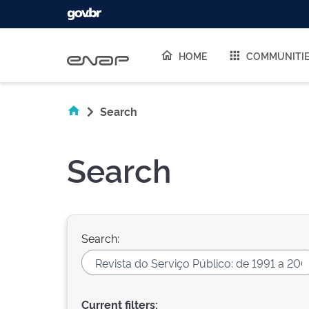
Skip navigation
HOME
COMMUNITI
Search
Search
Search:
Current filters: