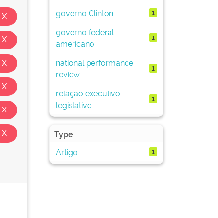
governo Clinton
1
governo federal
1
americano
national performance
1
review
relação executivo -
1
legislativo
Type
Artigo
1