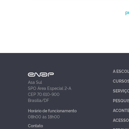
p
A ESCO
CURSO
Asa Sul
SPO Área Especial 2-A
SERVIÇ
CEP 70.610-900
Brasília/DF
PESQUI
ACONT
Horário de funcionamento
08h00 às 18h00
ACESSO
Contato