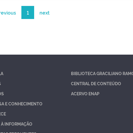
revious
1
next
LA
BIBLIOTECA GRACILIANO RAM
S
CENTRAL DE CONTEÚDO
OS
ACERVO ENAP
SA E CONHECIMENTO
ECE
 À INFORMAÇÃO