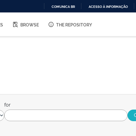
COMUNICA BR
ACESSO À INFORMAÇÃO
IR
PARA
ES
BROWSE
THE REPOSITORY
O
CONTEÚDO
for