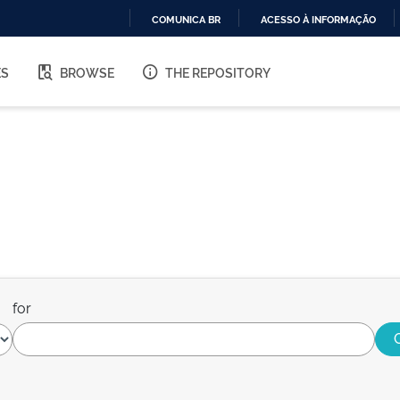
COMUNICA BR
ACESSO À INFORMAÇÃO
IR
PARA
ES
BROWSE
THE REPOSITORY
O
CONTEÚDO
for