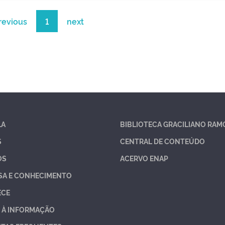
revious
1
next
LA
BIBLIOTECA GRACILIANO RAM
S
CENTRAL DE CONTEÚDO
OS
ACERVO ENAP
SA E CONHECIMENTO
ECE
 À INFORMAÇÃO