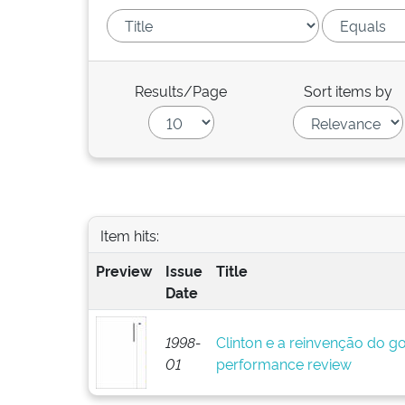
Results/Page
Sort items by
Item hits:
Preview
Issue
Title
Date
1998-
Clinton e a reinvenção do go
01
performance review