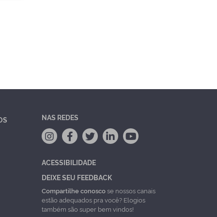
NAS REDES
OS
ACESSIBILIDADE
DEIXE SEU FEEDBACK
Compartilhe conosco
se nossos canais
estão adequados pra você? Elogios
também são super bem vindos!