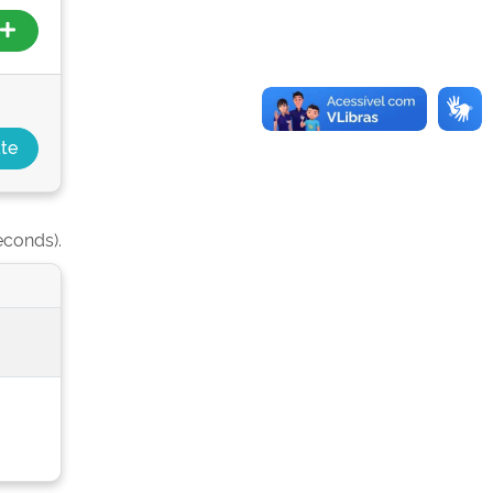
econds).