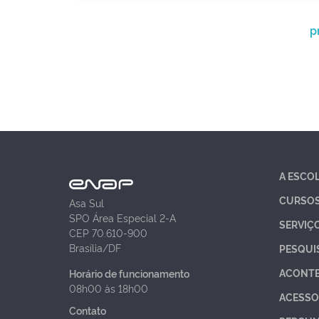
p
A ESCO
CURSO
Asa Sul
SPO Área Especial 2-A
SERVIÇ
CEP 70.610-900
Brasília/DF
PESQUI
ACONT
Horário de funcionamento
08h00 às 18h00
ACESSO
Contato