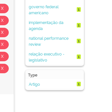
governo federal
1
americano
implementação da
1
agenda
national performance
1
review
relação executivo -
1
legislativo
Type
Artigo
1