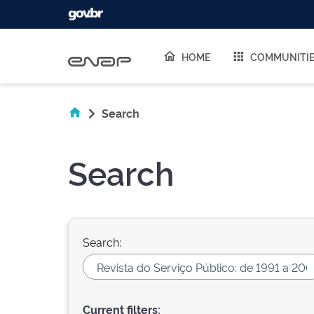
Skip navigation
HOME
COMMUNITI
Search
Search
Search:
Current filters: