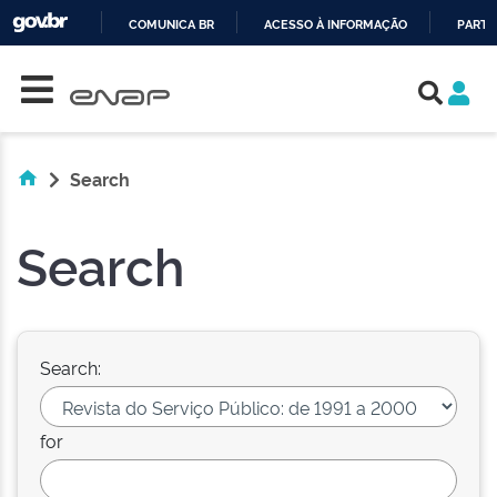
COMUNICA BR
ACESSO À INFORMAÇÃO
PARTI
Skip navigation
IR
PARA
O
CONTEÚDO
Search
Search
Search:
for