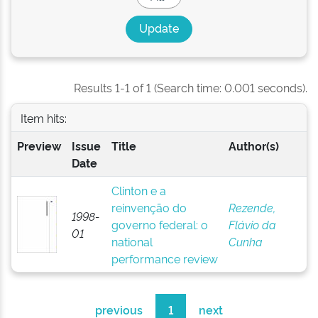
Results 1-1 of 1 (Search time: 0.001 seconds).
Item hits:
Preview
Issue
Title
Author(s)
Date
Clinton e a
reinvenção do
Rezende,
1998-
governo federal: o
Flávio da
01
national
Cunha
performance review
previous
1
next