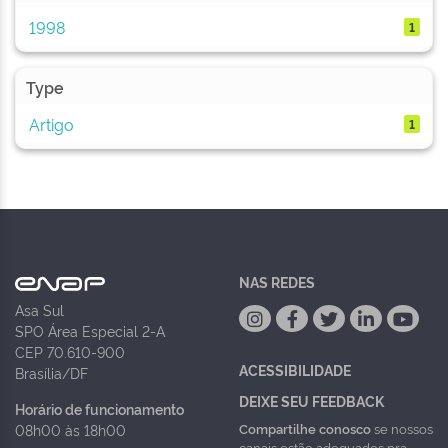
1998
1
Type
Artigo
1
NAS REDES
Asa Sul
SPO Área Especial 2-A
CEP 70.610-900
ACESSIBILIDADE
Brasília/DF
DEIXE SEU FEEDBACK
Horário de funcionamento
Compartilhe conosco
se nossos
08h00 às 18h00
canais estão adequados pra