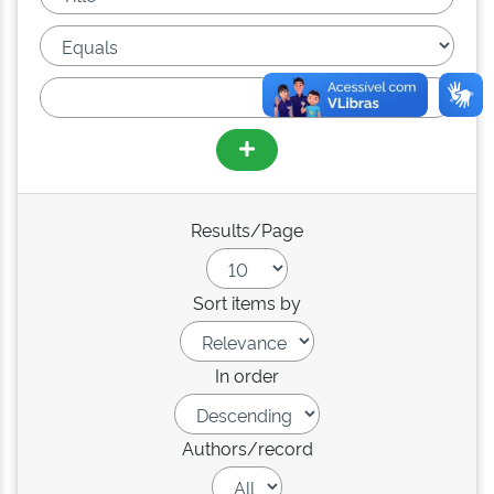
Results/Page
Sort items by
In order
Authors/record