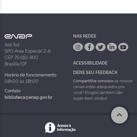
NAS REDES
Asa Sul
SPO Área Especial 2-A
CEP 70.610-900
ACESSIBILIDADE
Brasília/DF
DEIXE SEU FEEDBACK
Horário de funcionamento
Compartilhe conosco
se nossos
08h00 às 18h00
canais estão adequados pra
Contato
você? Elogios também são
biblioteca@enap.gov.br
super bem vindos!