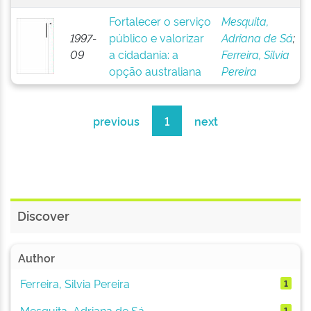
Fortalecer o serviço
Mesquita,
1997-
público e valorizar
Adriana de Sá
;
09
a cidadania: a
Ferreira, Silvia
opção australiana
Pereira
previous
1
next
Discover
Author
Ferreira, Silvia Pereira
1
Mesquita, Adriana de Sá
1