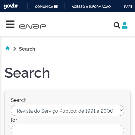
COMUNICA BR
ACESSO À INFORMAÇÃO
PARTI
Skip navigation
IR
PARA
O
CONTEÚDO
Search
Search
Search:
for