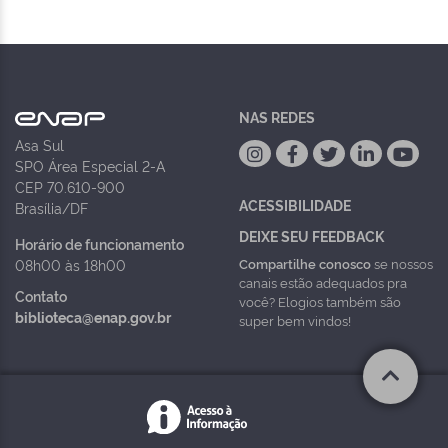
NAS REDES
Asa Sul
SPO Área Especial 2-A
CEP 70.610-900
ACESSIBILIDADE
Brasília/DF
DEIXE SEU FEEDBACK
Horário de funcionamento
Compartilhe conosco
se nossos
08h00 às 18h00
canais estão adequados pra
Contato
você? Elogios também são
biblioteca@enap.gov.br
super bem vindos!