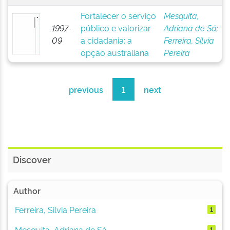
Fortalecer o serviço
Mesquita,
1997-
público e valorizar
Adriana de Sá
;
09
a cidadania: a
Ferreira, Silvia
opção australiana
Pereira
previous
1
next
Discover
Author
Ferreira, Silvia Pereira
1
Mesquita, Adriana de Sá
1