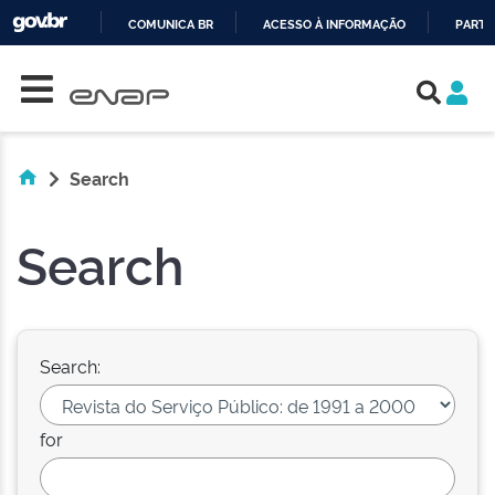
COMUNICA BR
ACESSO À INFORMAÇÃO
PARTI
Skip navigation
IR
PARA
O
CONTEÚDO
Search
Search
Search:
for