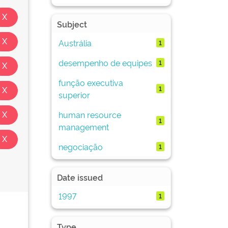
Subject
Austrália
1
desempenho de equipes
1
função executiva
1
superior
human resource
1
management
negociação
1
Date issued
1997
1
Type