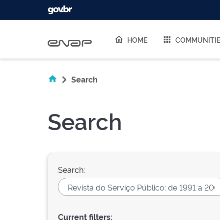
Skip navigation
HOME
COMMUNITI
Search
Search
Search:
Current filters: