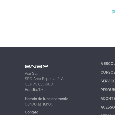
p
A ESCO
CURSO
Asa Sul
SPO Área Especial 2-A
SERVIÇ
CEP 70.610-900
Brasília/DF
PESQUI
ACONT
Horário de funcionamento
08h00 às 18h00
ACESSO
Contato