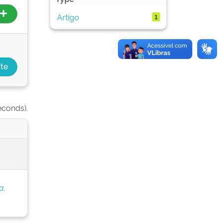
Artigo
1
econds).
a,