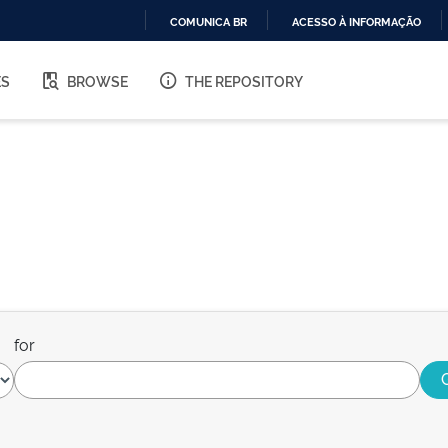
COMUNICA BR
ACESSO À INFORMAÇÃO
IR
PARA
ES
BROWSE
THE REPOSITORY
O
CONTEÚDO
for