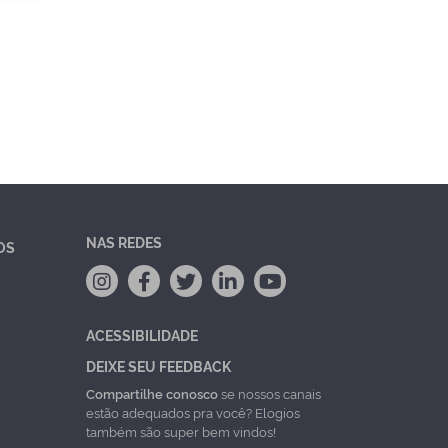
NAS REDES
OS
ACESSIBILIDADE
DEIXE SEU FEEDBACK
Compartilhe conosco
se nossos canais
estão adequados pra você? Elogios
também são super bem vindos!