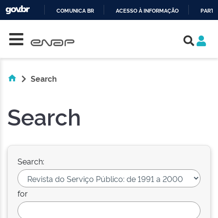
COMUNICA BR
ACESSO À INFORMAÇÃO
PARTI
Skip navigation
IR
PARA
O
CONTEÚDO
Search
Search
Search:
for