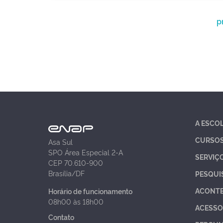
p
A ESCO
CURSO
Asa Sul
SPO Área Especial 2-A
SERVIÇ
CEP 70.610-900
Brasília/DF
PESQUI
ACONT
Horário de funcionamento
08h00 às 18h00
ACESSO
Contato