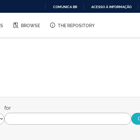
COMUNICA BR
ACESSO À INFORMAÇÃO
IR
PARA
ES
BROWSE
THE REPOSITORY
O
CONTEÚDO
for