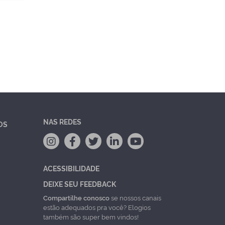
NAS REDES
OS
ACESSIBILIDADE
DEIXE SEU FEEDBACK
Compartilhe conosco
se nossos canais
estão adequados pra você? Elogios
também são super bem vindos!