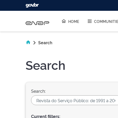
Skip navigation
HOME
COMMUNITI
Search
Search
Search:
Current filters: