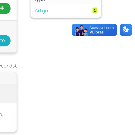
Artigo
1
econds).
a,