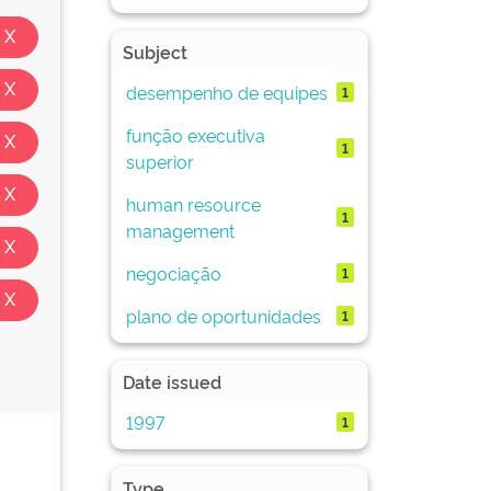
Subject
desempenho de equipes
1
função executiva
1
superior
human resource
1
management
negociação
1
plano de oportunidades
1
Date issued
1997
1
Type