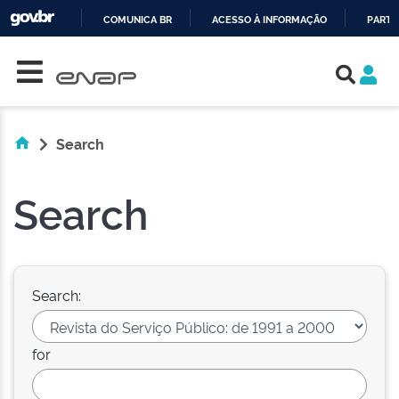
COMUNICA BR
ACESSO À INFORMAÇÃO
PARTI
Skip navigation
IR
PARA
O
CONTEÚDO
Search
Search
Search:
for