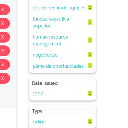
desempenho de equipes
1
função executiva
1
superior
human resource
1
management
negociação
1
plano de oportunidades
1
Date issued
1997
1
Type
Artigo
1