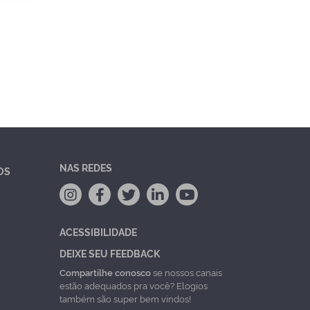
NAS REDES
OS
ACESSIBILIDADE
DEIXE SEU FEEDBACK
Compartilhe conosco
se nossos canais
estão adequados pra você? Elogios
também são super bem vindos!