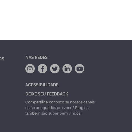
NAS REDES
OS
ACESSIBILIDADE
DEIXE SEU FEEDBACK
Compartilhe conosco
se nossos canais
estão adequados pra você? Elogios
também são super bem vindos!