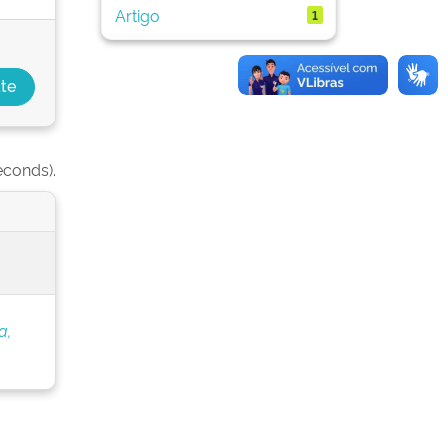
Artigo
1
econds).
a,