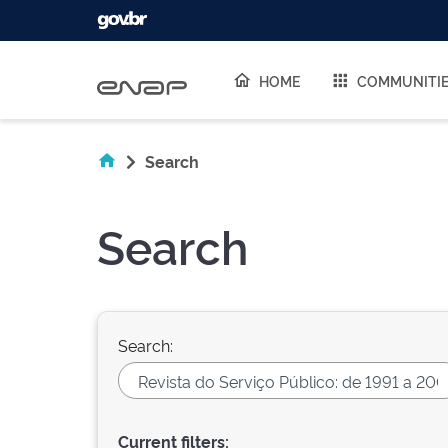
Skip navigation
HOME
COMMUNITI
Search
Search
Search:
Current filters: