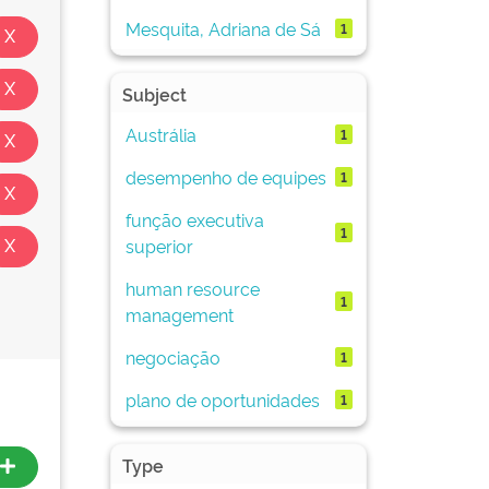
Mesquita, Adriana de Sá
1
Subject
Austrália
1
desempenho de equipes
1
função executiva
1
superior
human resource
1
management
negociação
1
plano de oportunidades
1
Type