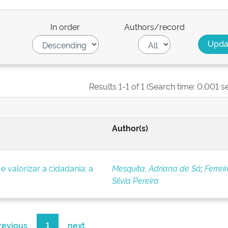
In order
Authors/record
Results 1-1 of 1 (Search time: 0.001 s
Author(s)
e valorizar a cidadania: a
Mesquita, Adriana de Sá
;
Ferreir
Silvia Pereira
revious
1
next