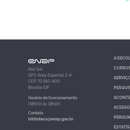
A ESCO
CURSO
Asa Sul
SPO Área Especial 2-A
SERVIÇ
CEP 70.610-900
Brasília/DF
PESQUI
ACONT
Horário de funcionamento
08h00 às 18h00
ACESSO
Contato
PERGUN
biblioteca@enap.gov.br
ESTATÍS