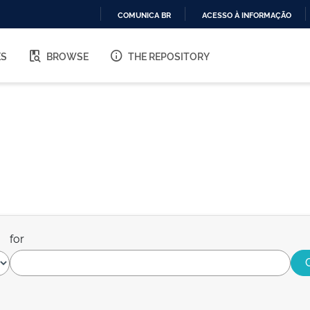
COMUNICA BR
ACESSO À INFORMAÇÃO
IR
PARA
ES
BROWSE
THE REPOSITORY
O
CONTEÚDO
for