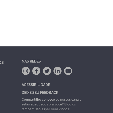
NAS REDES
OS
ACESSIBILIDADE
DEIXE SEU FEEDBACK
Compartilhe conosco
se nossos canais
estão adequados pra você? Elogios
também são super bem vindos!