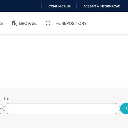
COMUNICA BR
ACESSO À INFORMAÇÃO
IR
PARA
ES
BROWSE
THE REPOSITORY
O
CONTEÚDO
for