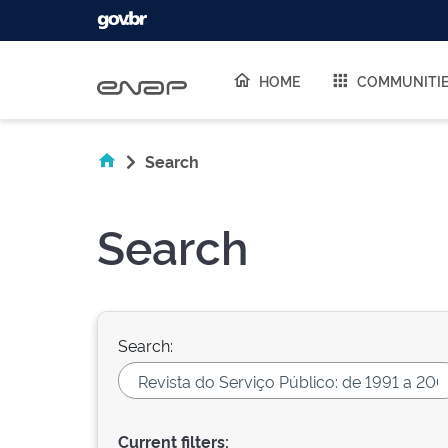
Skip navigation
HOME
COMMUNITI
Search
Search
Search:
Current filters: