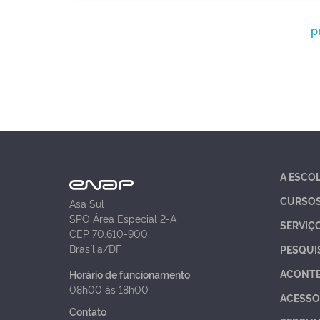
p
A ESCO
CURSO
Asa Sul
SPO Área Especial 2-A
SERVIÇ
CEP 70.610-900
Brasília/DF
PESQUI
ACONT
Horário de funcionamento
08h00 às 18h00
ACESSO
Contato