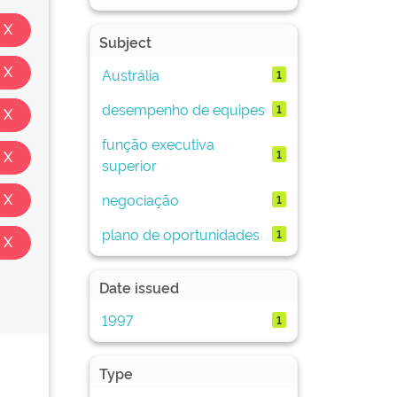
Subject
Austrália
1
desempenho de equipes
1
função executiva
1
superior
negociação
1
plano de oportunidades
1
Date issued
1997
1
Type