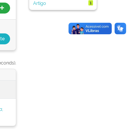
Artigo
1
econds).
a,