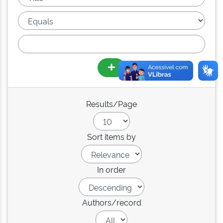
Results/Page
Sort items by
In order
Authors/record