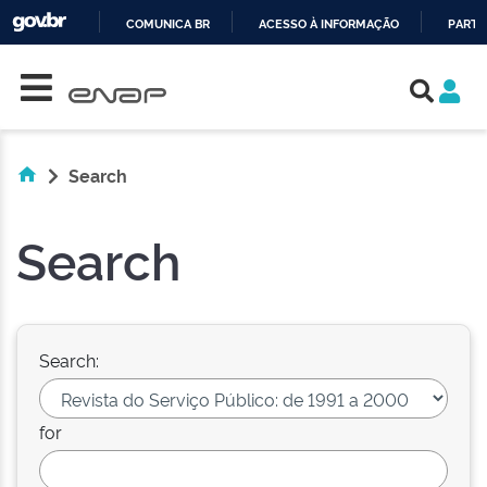
COMUNICA BR
ACESSO À INFORMAÇÃO
PARTI
Skip navigation
IR
PARA
O
CONTEÚDO
Search
Search
Search:
for