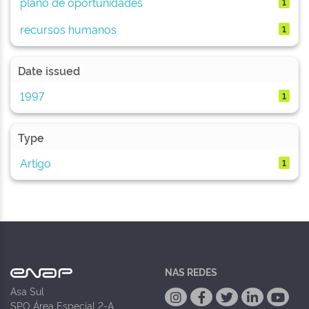
plano de oportunidades
1
recursos humanos
1
Date issued
1997
1
Type
Artigo
1
NAS REDES
Asa Sul
SPO Área Especial 2-A