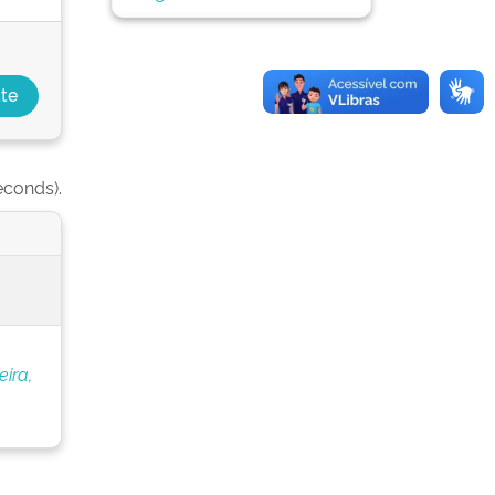
econds).
eira,