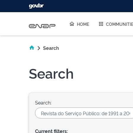
Skip navigation
HOME
COMMUNITI
Search
Search
Search:
Current filters: