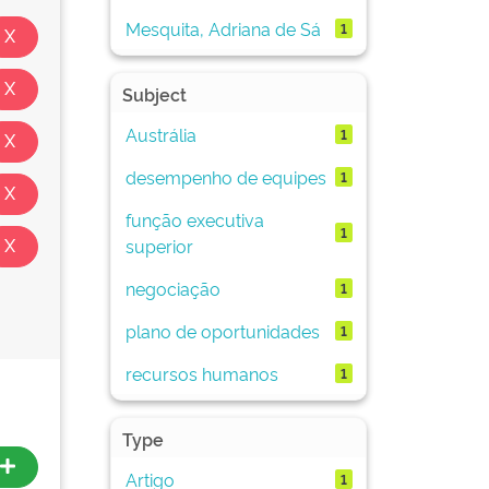
Mesquita, Adriana de Sá
1
Subject
Austrália
1
desempenho de equipes
1
função executiva
1
superior
negociação
1
plano de oportunidades
1
recursos humanos
1
Type
Artigo
1