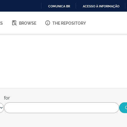
COMUNICA BR
ACESSO À INFORMAÇÃO
IR
PARA
ES
BROWSE
THE REPOSITORY
O
CONTEÚDO
for