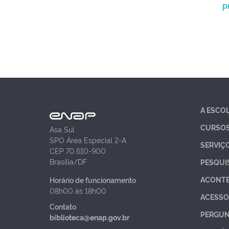
p
A ESCO
CURSO
Asa Sul
SPO Área Especial 2-A
SERVIÇ
CEP 70.610-900
Brasília/DF
PESQUI
ACONT
Horário de funcionamento
08h00 às 18h00
ACESSO
Contato
PERGUN
biblioteca@enap.gov.br