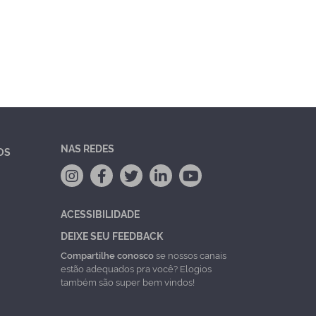
NAS REDES
OS
ACESSIBILIDADE
DEIXE SEU FEEDBACK
Compartilhe conosco
se nossos canais
estão adequados pra você? Elogios
também são super bem vindos!