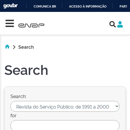
COMUNICA BR
ACESSO À INFORMAÇÃO
PARTI
Skip navigation
IR
PARA
O
CONTEÚDO
Search
Search
Search:
for