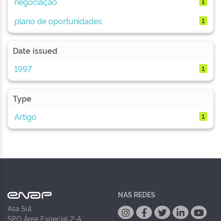
negociação
1
plano de oportunidades
1
Date issued
1997
1
Type
Artigo
1
NAS REDES
Asa Sul
SPO Área Especial 2-A