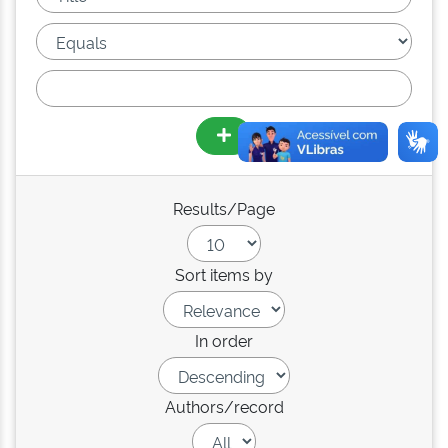
Results/Page
Sort items by
In order
Authors/record