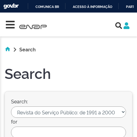
COMUNICA BR
ACESSO À INFORMAÇÃO
PARTI
Skip navigation
IR
PARA
O
CONTEÚDO
Search
Search
Search:
for