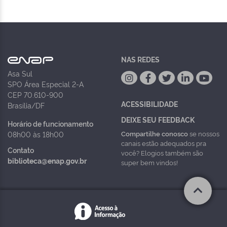
NAS REDES
Asa Sul
SPO Área Especial 2-A
CEP 70.610-900
ACESSIBILIDADE
Brasília/DF
DEIXE SEU FEEDBACK
Horário de funcionamento
Compartilhe conosco
se nossos
08h00 às 18h00
canais estão adequados pra
Contato
você? Elogios também são
biblioteca@enap.gov.br
super bem vindos!