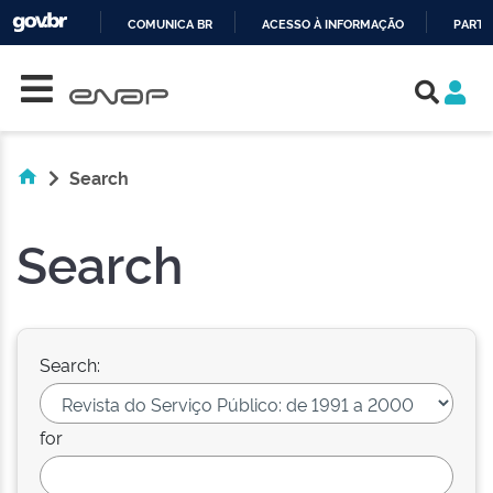
COMUNICA BR
ACESSO À INFORMAÇÃO
PARTI
Skip navigation
IR
PARA
O
CONTEÚDO
Search
Search
Search:
for