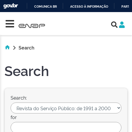
COMUNICA BR
ACESSO À INFORMAÇÃO
PARTI
Skip navigation
IR
PARA
O
CONTEÚDO
Search
Search
Search:
for