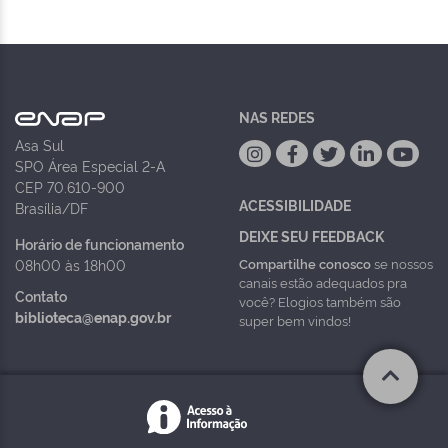
NAS REDES
Asa Sul
SPO Área Especial 2-A
CEP 70.610-900
ACESSIBILIDADE
Brasília/DF
DEIXE SEU FEEDBACK
Horário de funcionamento
Compartilhe conosco
se nossos
08h00 às 18h00
canais estão adequados pra
Contato
você? Elogios também são
biblioteca@enap.gov.br
super bem vindos!