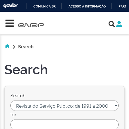
COMUNICA BR
ACESSO À INFORMAÇÃO
PARTI
Skip navigation
IR
PARA
O
CONTEÚDO
Search
Search
Search:
for