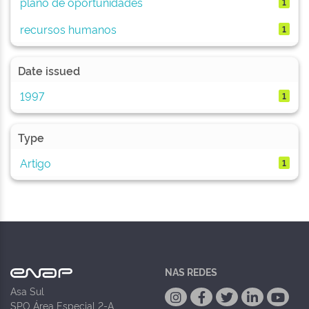
plano de oportunidades
1
recursos humanos
1
Date issued
1997
1
Type
Artigo
1
NAS REDES
Asa Sul
SPO Área Especial 2-A