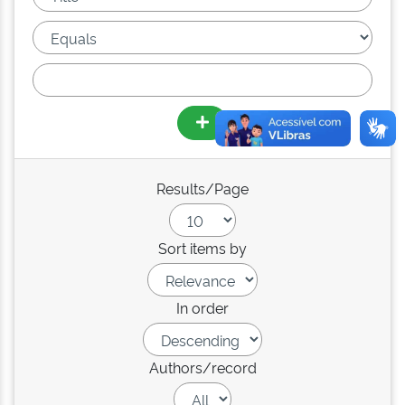
Results/Page
Sort items by
In order
Authors/record