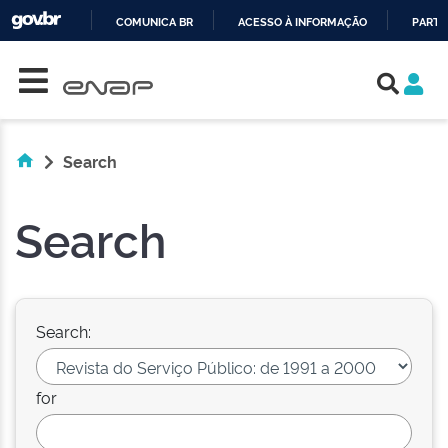
COMUNICA BR
ACESSO À INFORMAÇÃO
PARTI
Skip navigation
IR
PARA
O
CONTEÚDO
Search
Search
Search:
for