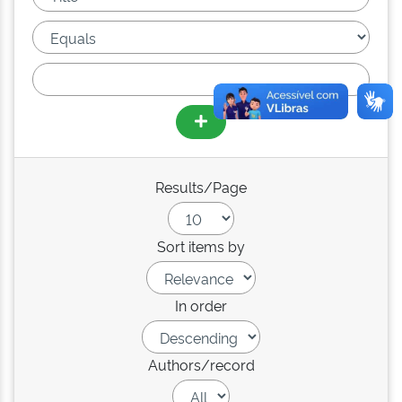
Results/Page
Sort items by
In order
Authors/record