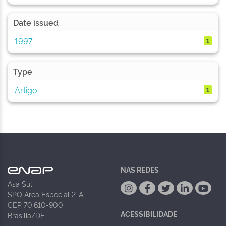
Date issued
1997
1
Type
Artigo
1
NAS REDES
Asa Sul
SPO Área Especial 2-A
CEP 70.610-900
ACESSIBILIDADE
Brasília/DF