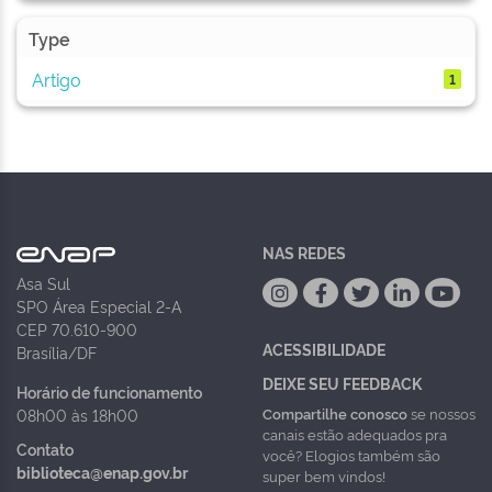
Type
Artigo
1
NAS REDES
Asa Sul
SPO Área Especial 2-A
CEP 70.610-900
ACESSIBILIDADE
Brasília/DF
DEIXE SEU FEEDBACK
Horário de funcionamento
Compartilhe conosco
se nossos
08h00 às 18h00
canais estão adequados pra
Contato
você? Elogios também são
biblioteca@enap.gov.br
super bem vindos!