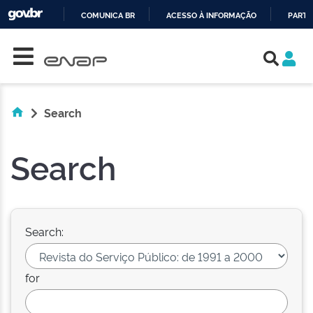
COMUNICA BR
ACESSO À INFORMAÇÃO
PARTI
Skip navigation
IR
PARA
O
CONTEÚDO
Search
Search
Search:
for