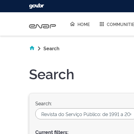
Skip navigation
HOME
COMMUNITI
Search
Search
Search:
Current filters: