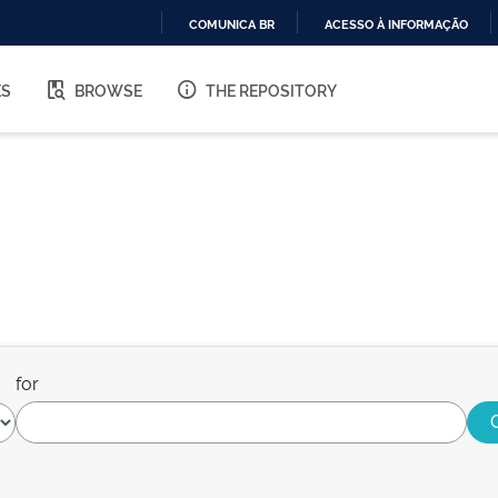
COMUNICA BR
ACESSO À INFORMAÇÃO
IR
PARA
ES
BROWSE
THE REPOSITORY
O
CONTEÚDO
for