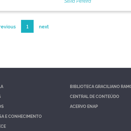
Silvia Pereira
revious
1
next
LA
BIBLIOTECA GRACILIANO RAM
S
CENTRAL DE CONTEÚDO
OS
ACERVO ENAP
SA E CONHECIMENTO
ECE