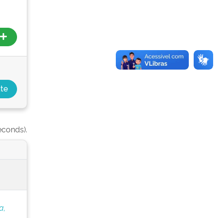
econds).
a,