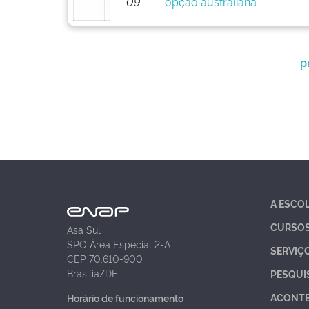
09
opção australiana
p
A ESCO
CURSO
Asa Sul
SPO Área Especial 2-A
SERVIÇ
CEP 70.610-900
Brasília/DF
PESQUI
ACONT
Horário de funcionamento