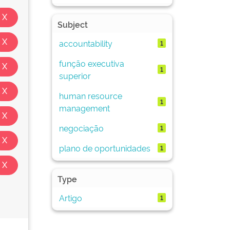
Subject
accountability
1
função executiva
1
superior
human resource
1
management
negociação
1
plano de oportunidades
1
Type
Artigo
1