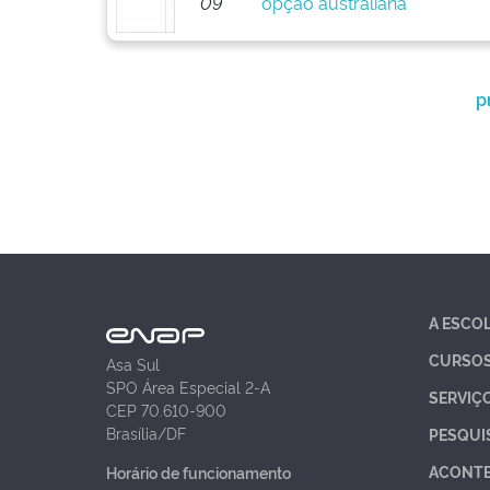
09
opção australiana
p
A ESCO
CURSO
Asa Sul
SPO Área Especial 2-A
SERVIÇ
CEP 70.610-900
Brasília/DF
PESQUI
ACONT
Horário de funcionamento