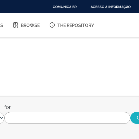
COMUNICA BR
ACESSO À INFORMAÇÃO
IR
PARA
ES
BROWSE
THE REPOSITORY
O
CONTEÚDO
for