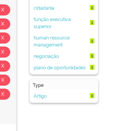
cidadania
1
função executiva
1
superior
human resource
1
management
negociação
1
plano de oportunidades
1
Type
Artigo
1