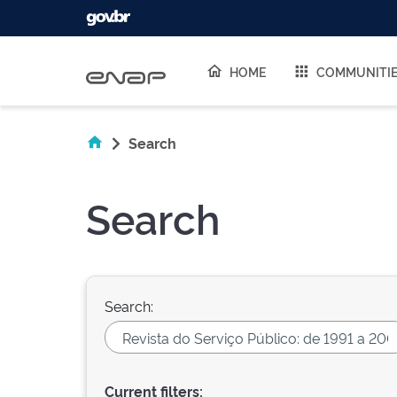
Skip navigation
HOME
COMMUNITI
Search
Search
Search:
Current filters: