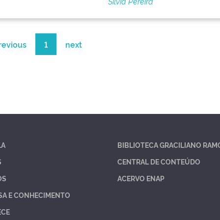
Silvia Pereira
revious
1
next
LA
BIBLIOTECA GRACILIANO RAM
S
CENTRAL DE CONTEÚDO
OS
ACERVO ENAP
SA E CONHECIMENTO
ECE