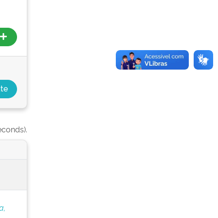
econds).
a,