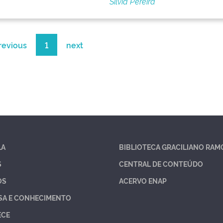
Silvia Pereira
revious
1
next
LA
BIBLIOTECA GRACILIANO RAM
S
CENTRAL DE CONTEÚDO
OS
ACERVO ENAP
SA E CONHECIMENTO
ECE