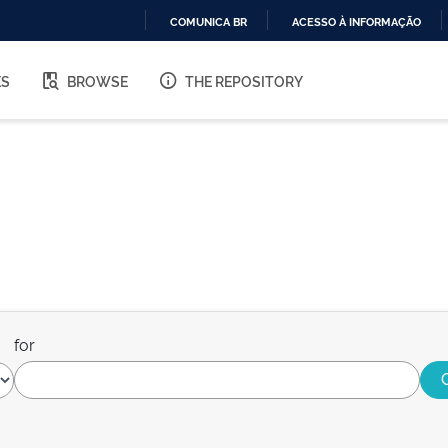
COMUNICA BR
ACESSO À INFORMAÇÃO
IR
PARA
ES
BROWSE
THE REPOSITORY
O
CONTEÚDO
for