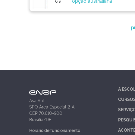
09
opção australiana
p
A ESCO
CURSO
Asa Sul
SPO Área Especial 2-A
SERVIÇ
CEP 70.610-900
Brasília/DF
PESQUI
ACONT
Horário de funcionamento