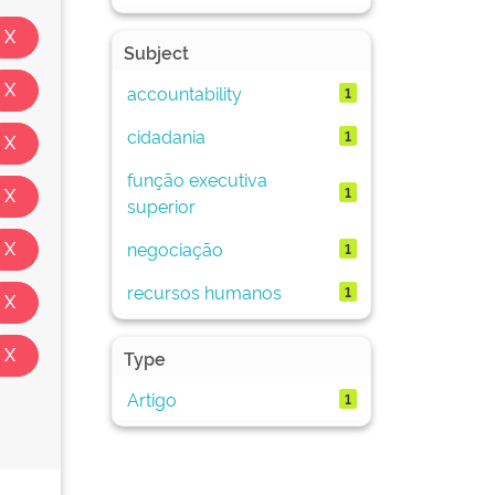
Subject
accountability
1
cidadania
1
função executiva
1
superior
negociação
1
recursos humanos
1
Type
Artigo
1