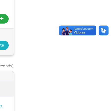
econds).
a,