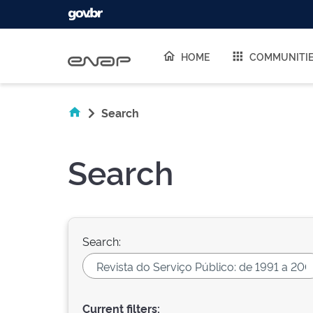
Skip navigation
HOME
COMMUNITI
Search
Search
Search:
Current filters: