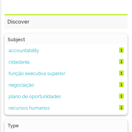
Discover
Subject
accountability
1
cidadania
1
função executiva superior
1
negociação
1
plano de oportunidades
1
recursos humanos
1
Type