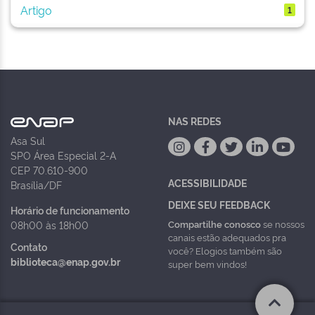
Artigo
1
NAS REDES
Asa Sul
SPO Área Especial 2-A
CEP 70.610-900
ACESSIBILIDADE
Brasília/DF
DEIXE SEU FEEDBACK
Horário de funcionamento
Compartilhe conosco
se nossos
08h00 às 18h00
canais estão adequados pra
Contato
você? Elogios também são
biblioteca@enap.gov.br
super bem vindos!