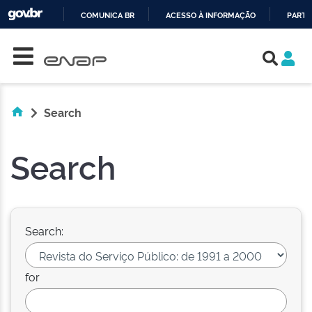
COMUNICA BR
ACESSO À INFORMAÇÃO
PARTI
Skip navigation
IR
PARA
O
CONTEÚDO
Search
Search
Search:
for