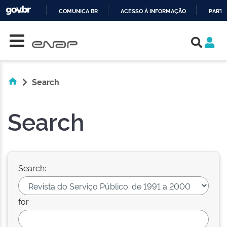
COMUNICA BR
ACESSO À INFORMAÇÃO
PARTI
Skip navigation
IR
PARA
O
CONTEÚDO
Search
Search
Search:
for