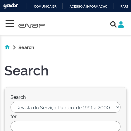
COMUNICA BR
ACESSO À INFORMAÇÃO
PARTI
Skip navigation
IR
PARA
O
CONTEÚDO
Search
Search
Search:
for