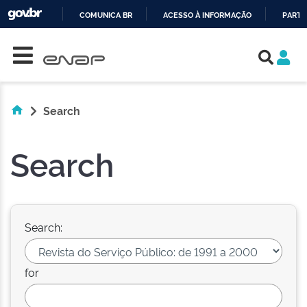
COMUNICA BR
ACESSO À INFORMAÇÃO
PARTI
Skip navigation
IR
PARA
O
CONTEÚDO
Search
Search
Search:
for