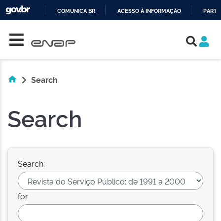
COMUNICA BR
ACESSO À INFORMAÇÃO
PARTI
Skip navigation
IR
PARA
O
CONTEÚDO
Search
Search
Search:
for