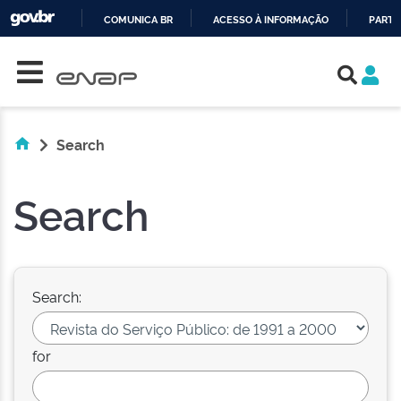
COMUNICA BR
ACESSO À INFORMAÇÃO
PARTI
Skip navigation
IR
PARA
O
CONTEÚDO
Search
Search
Search:
for