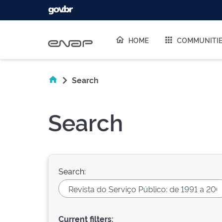
Skip navigation
HOME
COMMUNITI
Search
Search
Search:
Current filters: