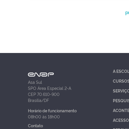
p
A ESCO
CURSO
Asa Sul
SPO Área Especial 2-A
SERVIÇ
CEP 70.610-900
Brasília/DF
PESQUI
ACONT
Horário de funcionamento
08h00 às 18h00
ACESSO
Contato