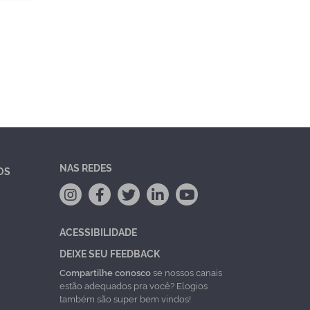
NAS REDES
OS
ACESSIBILIDADE
DEIXE SEU FEEDBACK
Compartilhe conosco
se nossos canais
estão adequados pra você? Elogios
também são super bem vindos!