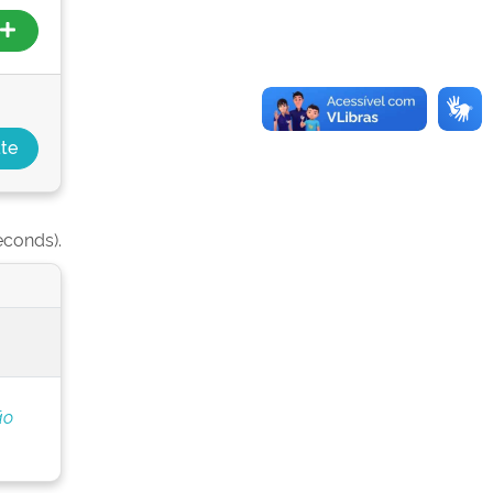
econds).
ão