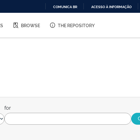
COMUNICA BR
ACESSO À INFORMAÇÃO
IR
PARA
ES
BROWSE
THE REPOSITORY
O
CONTEÚDO
for