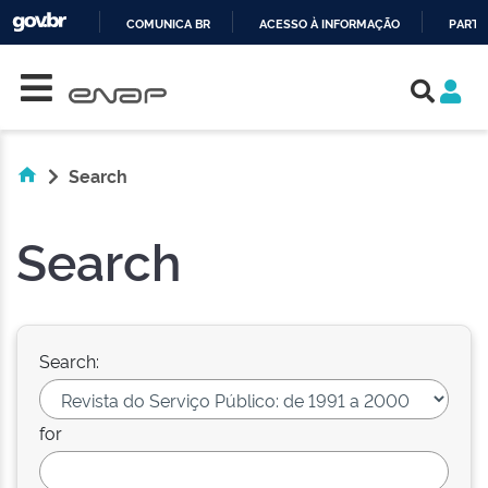
COMUNICA BR
ACESSO À INFORMAÇÃO
PARTI
Skip navigation
IR
PARA
O
CONTEÚDO
Search
Search
Search:
for