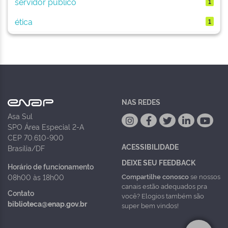
servidor público
1
ética
1
NAS REDES
Asa Sul
SPO Área Especial 2-A
CEP 70.610-900
ACESSIBILIDADE
Brasília/DF
DEIXE SEU FEEDBACK
Horário de funcionamento
Compartilhe conosco
se nossos
08h00 às 18h00
canais estão adequados pra
Contato
você? Elogios também são
biblioteca@enap.gov.br
super bem vindos!