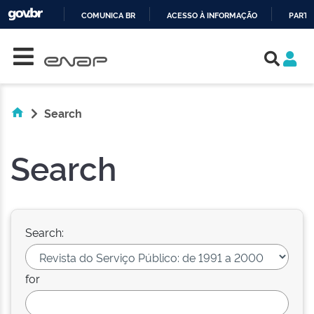
COMUNICA BR
ACESSO À INFORMAÇÃO
PARTI
Skip navigation
IR
PARA
O
CONTEÚDO
Search
Search
Search:
for