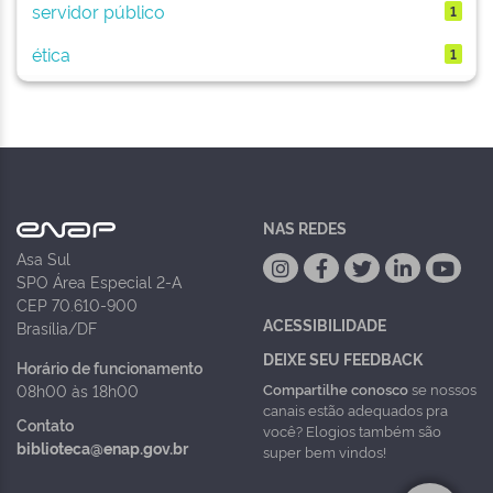
servidor público
1
ética
1
NAS REDES
Asa Sul
SPO Área Especial 2-A
CEP 70.610-900
ACESSIBILIDADE
Brasília/DF
DEIXE SEU FEEDBACK
Horário de funcionamento
Compartilhe conosco
se nossos
08h00 às 18h00
canais estão adequados pra
Contato
você? Elogios também são
biblioteca@enap.gov.br
super bem vindos!