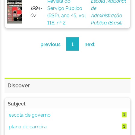
Revista do
Escola Nacional
1994-
Serviço Público
de
07
(RSP), ano 45, vol.
Administração
118, nº 2
Pública (Brasil)
previous
1
next
Discover
Subject
escola de governo
1
plano de carreira
1