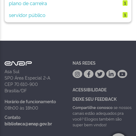
plano de carreira
1
servidor público
1
NAS REDES
Asa Sul
SPO Área Especial 2-A
CEP 70.610-900
ACESSIBILIDADE
Brasília/DF
DEIXE SEU FEEDBACK
Horário de funcionamento
Compartilhe conosco
se nossos
08h00 às 18h00
canais estão adequados pra
Contato
você? Elogios também são
biblioteca@enap.gov.br
super bem vindos!