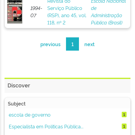
Revista do
Escola Nacional
1994-
Serviço Público
de
07
(RSP), ano 45, vol.
Administração
118, nº 2
Pública (Brasil)
previous
1
next
Discover
Subject
escola de governo
1
Especialista em Políticas Pública...
1