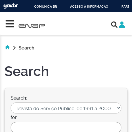
COMUNICA BR
ACESSO À INFORMAÇÃO
PARTI
Skip navigation
IR
PARA
O
CONTEÚDO
Search
Search
Search:
for